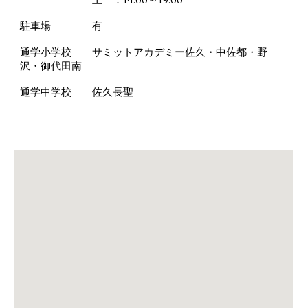
土 ：14:00～19:00
駐車場 有
通学小学校 サミットアカデミー佐久・中佐都・野
沢・御代田南
通学中学校 佐久長聖